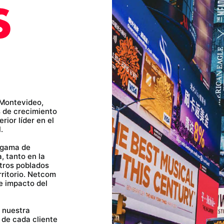
Montevideo,
s de crecimiento
ior líder en el
.
 gama de
, tanto en la
ntros poblados
rritorio. Netcom
e impacto del
y nuestra
 de cada cliente